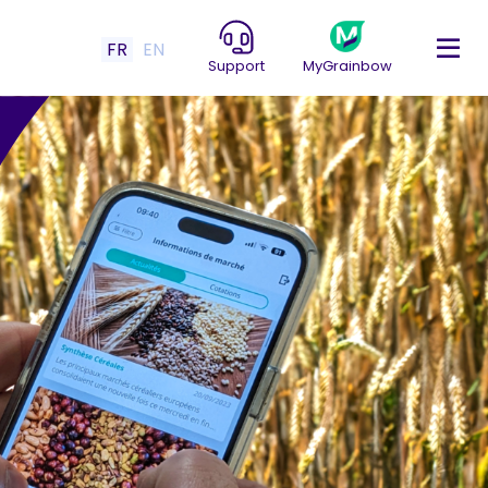
FR
EN
Support
MyGrainbow