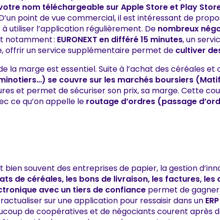
votre nom téléchargeable sur Apple Store et Play Store
 D’un point de vue commercial, il est intéressant de prop
r à utiliser l’application régulièrement. De
nombreux négo
t notamment :
EURONEXT en différé 15 minutes
, un serv
e, offrir un service supplémentaire permet de
cultiver de
de la marge est essentiel. Suite à l’achat des céréales et
 minotiers…) se couvre sur les marchés boursiers (Mat
utures et permet de sécuriser son prix, sa marge. Cette c
c ce qu’on appelle le
routage d’ordres (passage d’ord
ont bien souvent des entreprises de papier, la gestion d’
ats de céréales, les bons de livraison, les factures, l
ctronique avec un tiers de confiance
permet de gagner 
tractualiser sur une application pour ressaisir dans un
ERP
beaucoup de coopératives et de négociants courent après