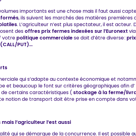
volumes importants est une chose mais il faut aussi capte
informés
, ils suivent les marchés des matières première
olatiles
. L’agriculteur n’est plus spectateur, il est acteur. 
oposent des
offres prix fermes indexées sur l’Euronext
via
f votre
politique commerciale
se doit d’être diverse :
pri
s (CALL/PUT)…
rts
ommerciale qui s’adapte au contexte économique et notam
upe et beaucoup le font sur critères géographiques afin d’
on de certains caractéristiques (
stockage à la ferme/livra
ette notion de transport doit être prise en compte dans v
mais l’agriculteur l’est aussi
alité qui se démarque de la concurrence. Il est possible au