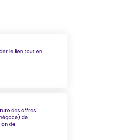
er le lien tout en
ture des offres
u négoce) de
tion de